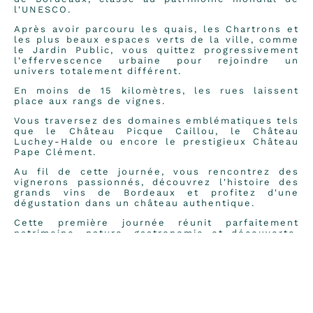
l'UNESCO.
Après avoir parcouru les quais, les Chartrons et
les plus beaux espaces verts de la ville, comme
le Jardin Public, vous quittez progressivement
l'effervescence urbaine pour rejoindre un
univers totalement différent.
En moins de 15 kilomètres, les rues laissent
place aux rangs de vignes.
Vous traversez des domaines emblématiques tels
que le Château Picque Caillou, le Château
Luchey-Halde ou encore le prestigieux Château
Pape Clément.
Au fil de cette journée, vous rencontrez des
vignerons passionnés, découvrez l'histoire des
grands vins de Bordeaux et profitez d'une
dégustation dans un château authentique.
Cette première journée réunit parfaitement
patrimoine, nature, gastronomie et découverte,
sur un parcours accessible grâce au relief très
peu marqué de la métropole bordelaise.